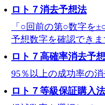
ロト７消去予想法
「○回前の第○数字を
予想数字を確認できま
ロト７高確率消去予
95％以上の成功率の
ロト７等級保証購入