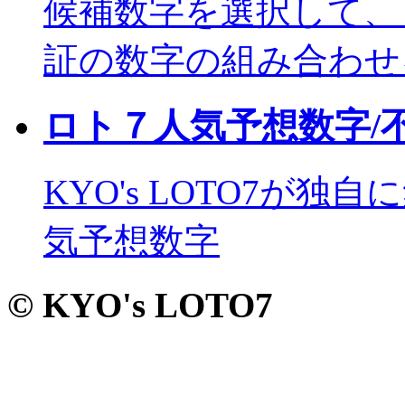
候補数字を選択して、
証の数字の組み合わせ
ロト７人気予想数字/
KYO's LOTO7が
気予想数字
© KYO's LOTO7