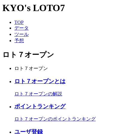
KYO's LOTO7
TOP
データ
ツール
予想
ロト７オープン
ロト７オープン
ロト７オープンとは
ロト７オープンの解説
ポイントランキング
ロト７オープンのポイントランキング
ユーザ登録