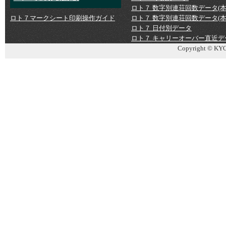
ロト７
数字別連荘回数データ(本+
ロト７
マークシート印刷操作ガイド
ロト７
数字別連荘回数データ(本
ロト７
日付別データ
ロト７
キャリーオーバー直近デ
Copyright © KYO