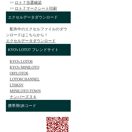
>>
ロト７
当選確認
>>
ロト７
マークシート印刷
エクセルデータダウンロード
配布中のエクセルファイルのダウ
ンロードはこちらから！
エクセルデータダウンロード
KYO's LOTO7 フレンドサイト
KYO's LOTO6
KYO's MINILOTO
OH!LOTO6
LOTO6CHANNEL
LT6KSV
MINILOTO-TOWN
ナンバーズ３４
携帯用QRコード