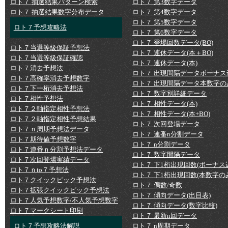
ロト７
抽選結果パターン検索
ロト７
第3数字データ
ロト７
抽選結果数字分布データ
ロト７
第4数字データ
ロト７
第5数字データ
ロト７
予想攻略法
ロト７
第6数字データ
ロト７
登場回数データ(BO)
ロト７
当選等級保証予想法
ロト７
連休データ(本＋BO)
ロト７
当選等級保証確認
ロト７
連休データ(本)
ロト７
消去予想法
ロト７
出現間隔データボーナス
ロト７
高確率消去予想数字
ロト７
出現間隔データ本数字の
ロト７
下一桁消去予想法
ロト７
数字別詳細データ
ロト７
相性予想法
ロト７
相性データ(本)
ロト７
２軸指定相性予想法
ロト７
相性データ(本+BO)
ロト７
２軸指定相性予想結果
ロト７
次回登場データ
ロト７
ｎ周期予想法データ
ロト７
連番n分割データ
ロト７
期待値予想数字
ロト７
n分割データ
ロト７
連番ｎ分割予想法データ
ロト７
数字間隔データ
ロト７
次回登場実績データ
ロト７
下1桁出現回数(ボーナス
ロト７
ｎto７予想法
ロト７
下1桁出現回数(本数字の
ロト７
クイックピック予想法
ロト７
偶数/奇数
ロト７
拡張クイックピック予想法
ロト７
傾向データ(出目表)
ロト７
人気予想数字/不人気予想数字
ロト７
傾向データ(数字比較)
ロト７
マークシート印刷
ロト７
最新n回データ
ロト７
予想攻略法解説
ロト７
n周期データ