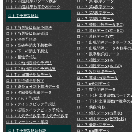
ロト７
抽選結果パターン検索
ロト７
第3数字データ
ロト７
抽選結果数字分布データ
ロト７
第4数字データ
ロト７
第5数字データ
ロト７
予想攻略法
ロト７
第6数字データ
ロト７
登場回数データ(BO)
ロト７
当選等級保証予想法
ロト７
連休データ(本＋BO)
ロト７
当選等級保証確認
ロト７
連休データ(本)
ロト７
消去予想法
ロト７
出現間隔データボーナス
ロト７
高確率消去予想数字
ロト７
出現間隔データ本数字の
ロト７
下一桁消去予想法
ロト７
数字別詳細データ
ロト７
相性予想法
ロト７
相性データ(本)
ロト７
２軸指定相性予想法
ロト７
相性データ(本+BO)
ロト７
２軸指定相性予想結果
ロト７
次回登場データ
ロト７
ｎ周期予想法データ
ロト７
連番n分割データ
ロト７
期待値予想数字
ロト７
n分割データ
ロト７
連番ｎ分割予想法データ
ロト７
数字間隔データ
ロト７
次回登場実績データ
ロト７
下1桁出現回数(ボーナス
ロト７
ｎto７予想法
ロト７
下1桁出現回数(本数字の
ロト７
クイックピック予想法
ロト７
偶数/奇数
ロト７
拡張クイックピック予想法
ロト７
傾向データ(出目表)
ロト７
人気予想数字/不人気予想数字
ロト７
傾向データ(数字比較)
ロト７
マークシート印刷
ロト７
最新n回データ
ロト７
予想攻略法解説
ロト７
n周期データ