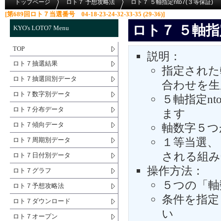
トップページ
ロト７ 予想攻略法
ロト７ ５軸指定nto7(３等保証)
[第689回ロト７当選番号 04-18-23-24-32-33-35 (29-36)]
ロト７ ５軸指定
KYO's LOTO7 Menu
TOP
説明：
ロト７
抽選結果
指定された
ロト７抽選回別データ
合わせを生
ロト７数字別データ
５軸指定nt
ロト７分布データ
ます
ロト７傾向データ
軸数字５つ
１等当選、
ロト７周期別データ
される組み
ロト７日付別データ
操作方法：
ロト７グラフ
５つの「軸
ロト７
予想攻略法
条件を指定
ロト７
ダウンロード
い
ロト７
オープン