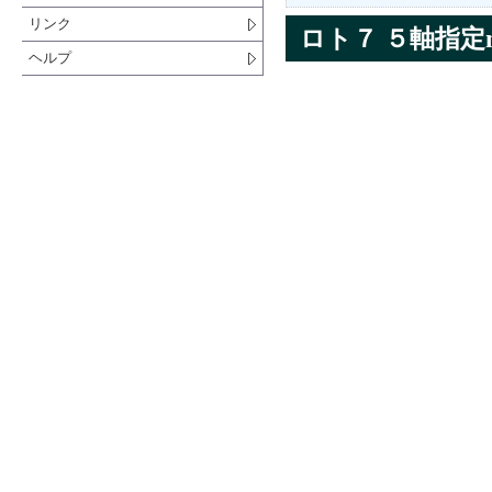
リンク
ロト７ ５軸指定n
ヘルプ