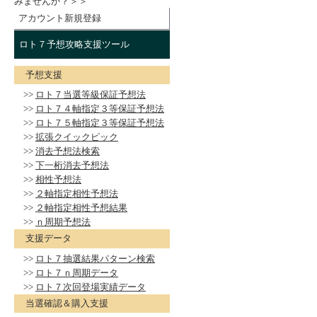
みませんか？＞＞
アカウント新規登録
ロト７予想攻略支援ツール
予想支援
>>
ロト７
当選等級保証予想法
>>
ロト７
４軸指定３等保証予想法
>>
ロト７
５軸指定３等保証予想法
>>
拡張クイックピック
>>
消去予想法検索
>>
下一桁消去予想法
>>
相性予想法
>>
２軸指定相性予想法
>>
２軸指定相性予想結果
>>
ｎ周期予想法
支援データ
>>
ロト７
抽選結果パターン検索
>>
ロト７
ｎ周期データ
>>
ロト７
次回登場実績データ
当選確認＆購入支援