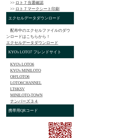
>>
ロト７
当選確認
>>
ロト７
マークシート印刷
エクセルデータダウンロード
配布中のエクセルファイルのダウ
ンロードはこちらから！
エクセルデータダウンロード
KYO's LOTO7 フレンドサイト
KYO's LOTO6
KYO's MINILOTO
OH!LOTO6
LOTO6CHANNEL
LT6KSV
MINILOTO-TOWN
ナンバーズ３４
携帯用QRコード