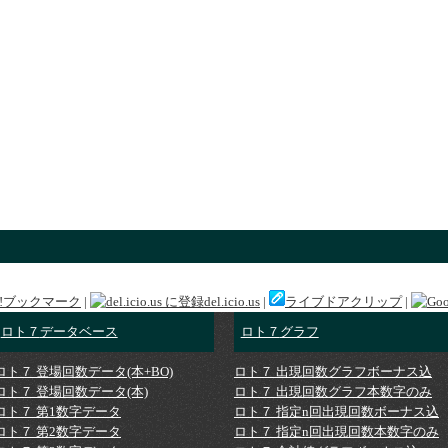
oo!ブックマーク
|
del.icio.us
|
ライブドアクリップ
|
ロト７
データベース
ロト７
グラフ
ロト７
登場回数データ(本+BO)
ロト７
出現回数グラフボーナス込
ロト７
登場回数データ(本)
ロト７
出現回数グラフ本数字のみ
ロト７
第1数字データ
ロト７
指定n回出現回数ボーナス込
ロト７
第2数字データ
ロト７
指定n回出現回数本数字のみ