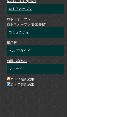
KYO's LOTO7(Excel)
ロト７
オープン
ロト７
オープン
ロト７
オープン(参加登録)
コミュニティ
掲示板
ヘルプ/ガイド
お問い合わせ
フィード
ロト７最新結果
ロト７最新結果