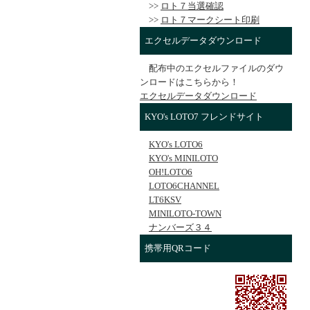
>>
ロト７
当選確認
>>
ロト７
マークシート印刷
エクセルデータダウンロード
配布中のエクセルファイルのダウ
ンロードはこちらから！
エクセルデータダウンロード
KYO's LOTO7 フレンドサイト
KYO's LOTO6
KYO's MINILOTO
OH!LOTO6
LOTO6CHANNEL
LT6KSV
MINILOTO-TOWN
ナンバーズ３４
携帯用QRコード