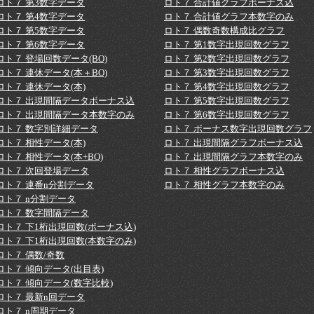
ロト７
第3数字データ
ロト７
合計値グラフボーナス込
ロト７
第4数字データ
ロト７
合計値グラフ本数字のみ
ロト７
第5数字データ
ロト７
偶数奇数構成比グラフ
ロト７
第6数字データ
ロト７
第1数字出現回数グラフ
ロト７
登場回数データ(BO)
ロト７
第2数字出現回数グラフ
ロト７
連休データ(本＋BO)
ロト７
第3数字出現回数グラフ
ロト７
連休データ(本)
ロト７
第4数字出現回数グラフ
ロト７
出現間隔データボーナス込
ロト７
第5数字出現回数グラフ
ロト７
出現間隔データ本数字のみ
ロト７
第6数字出現回数グラフ
ロト７
数字別詳細データ
ロト７
ボーナス数字出現回数グラフ
ロト７
相性データ(本)
ロト７
出現間隔グラフボーナス込
ロト７
相性データ(本+BO)
ロト７
出現間隔グラフ本数字のみ
ロト７
次回登場データ
ロト７
相性グラフボーナス込
ロト７
連番n分割データ
ロト７
相性グラフ本数字のみ
ロト７
n分割データ
ロト７
数字間隔データ
ロト７
下1桁出現回数(ボーナス込)
ロト７
下1桁出現回数(本数字のみ)
ロト７
偶数/奇数
ロト７
傾向データ(出目表)
ロト７
傾向データ(数字比較)
ロト７
最新n回データ
ロト７
n周期データ