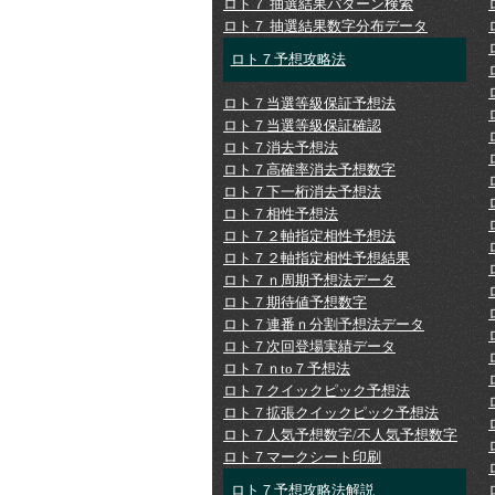
ロト７
抽選結果パターン検索
ロト７
抽選結果数字分布データ
ロト７
予想攻略法
ロト７
当選等級保証予想法
ロト７
当選等級保証確認
ロト７
消去予想法
ロト７
高確率消去予想数字
ロト７
下一桁消去予想法
ロト７
相性予想法
ロト７
２軸指定相性予想法
ロト７
２軸指定相性予想結果
ロト７
ｎ周期予想法データ
ロト７
期待値予想数字
ロト７
連番ｎ分割予想法データ
ロト７
次回登場実績データ
ロト７
ｎto７予想法
ロト７
クイックピック予想法
ロト７
拡張クイックピック予想法
ロト７
人気予想数字/不人気予想数字
ロト７
マークシート印刷
ロト７
予想攻略法解説