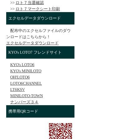
>>
ロト７
当選確認
>>
ロト７
マークシート印刷
エクセルデータダウンロード
配布中のエクセルファイルのダウ
ンロードはこちらから！
エクセルデータダウンロード
KYO's LOTO7 フレンドサイト
KYO's LOTO6
KYO's MINILOTO
OH!LOTO6
LOTO6CHANNEL
LT6KSV
MINILOTO-TOWN
ナンバーズ３４
携帯用QRコード