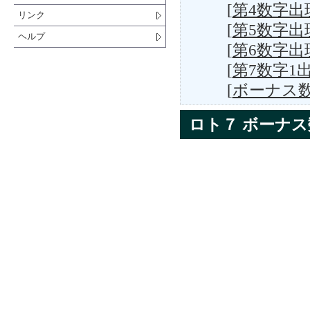
[
第4数字出
リンク
[
第5数字出
ヘルプ
[
第6数字出
[
第7数字1
[
ボーナス
ロト７ ボーナ