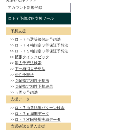
みませんか？＞＞
アカウント新規登録
ロト７予想攻略支援ツール
予想支援
>>
ロト７
当選等級保証予想法
>>
ロト７
４軸指定３等保証予想法
>>
ロト７
５軸指定３等保証予想法
>>
拡張クイックピック
>>
消去予想法検索
>>
下一桁消去予想法
>>
相性予想法
>>
２軸指定相性予想法
>>
２軸指定相性予想結果
>>
ｎ周期予想法
支援データ
>>
ロト７
抽選結果パターン検索
>>
ロト７
ｎ周期データ
>>
ロト７
次回登場実績データ
当選確認＆購入支援