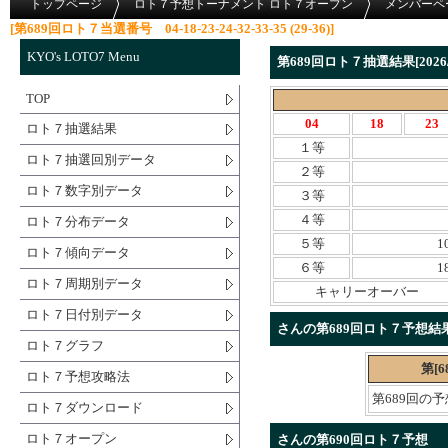
トップページ
ロト７予想トーナメント ロト７オープン
メンバーペ
[第689回ロト７当選番号 04-18-23-24-32-33-35 (29-36)]
KYO's LOTO7 Menu
第689回ロト７抽選結果[2026/8
TOP
04
18
23
ロト７
抽選結果
１等
ロト７抽選回別データ
２等
ロト７数字別データ
３等
４等
ロト７分布データ
５等
1
ロト７傾向データ
６等
1
ロト７周期別データ
キャリーオーバー
ロト７日付別データ
さんの第689回ロト７予想結
ロト７グラフ
第[
ロト７
予想攻略法
第689回の
ロト７
ダウンロード
ロト７
オープン
さんの第690回ロト７予想