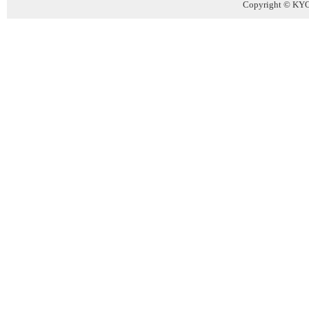
Copyright © KYO