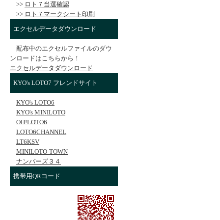
>>
ロト７
当選確認
>>
ロト７
マークシート印刷
エクセルデータダウンロード
配布中のエクセルファイルのダウ
ンロードはこちらから！
エクセルデータダウンロード
KYO's LOTO7 フレンドサイト
KYO's LOTO6
KYO's MINILOTO
OH!LOTO6
LOTO6CHANNEL
LT6KSV
MINILOTO-TOWN
ナンバーズ３４
携帯用QRコード